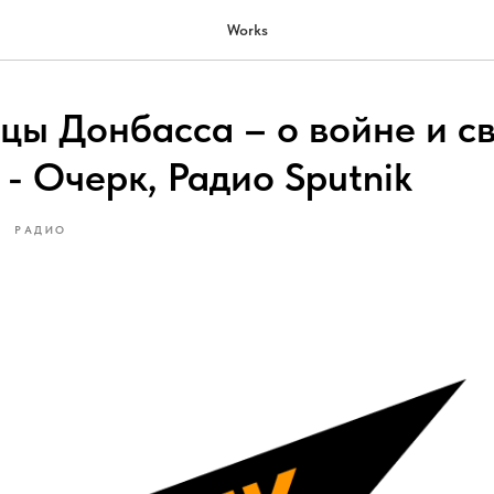
Works
цы Донбасса – о войне и с
- Очерк, Радио Sputnik
РАДИО