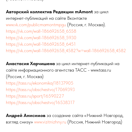
Авторский коллектив Редакции mAmont
за цикл
интернет-публикаций на сайте Вконтакте
www.vk.com/publicmamontmpgu
(Россия, г. Москва).
https://vk.com/wall-186692658_6558
https://vk.com/wall-186692658_5930
https://vk.com/wall-186692658_6451
https://vk.com/wall-186692658_4582?w=wall-186692658_4582
Анастасия Харчишена
за цикл интернет-публикаций на
сайте информационного агентства ТАСС - www.tass.ru
(Россия, г. Москва)
https://tass.ru/ekonomika/18137905
https://tass.ru/obschestvo/17069393
https://tass.ru/sport/16590227
https://tass.ru/obschestvo/16538317
Андрей Анисимов
за создание сайта «Нижний Новгород,
взгляд снизу»
www.vizitnizhny.ru
(Россия, Нижний Новгород)