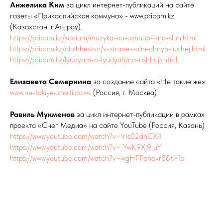
Анжелика Ким
за цикл интернет-публикаций на сайте
газеты «Прикаспийская коммуна» - www.pricom.kz
(Казахстан, г.Атырау).
https://pricom.kz/socium/muzyka-na-oshhup-i-na-sluh.html
https://pricom.kz/obshhestvo/v-strane-solnechnyh-luchej.html
https://pricom.kz/lyudyam-o-lyudyah/na-oshhup.html
Елизавета Семернина
за создание сайта «Не такие же»
www.ne-takiye-zhe.tilda.ws
(Россия, г. Москва)
Равиль Мукменов
за цикл интернет-публикации в рамках
проекта «Снег Медиа» на сайте YouTube (Россия, Казань)
https://www.youtube.com/watch?v=IrIs02dhCX4
https://www.youtube.com/watch?v=_YwK9Xj9_uY
https://www.youtube.com/watch?v=wgHFPenevr8&t=1s